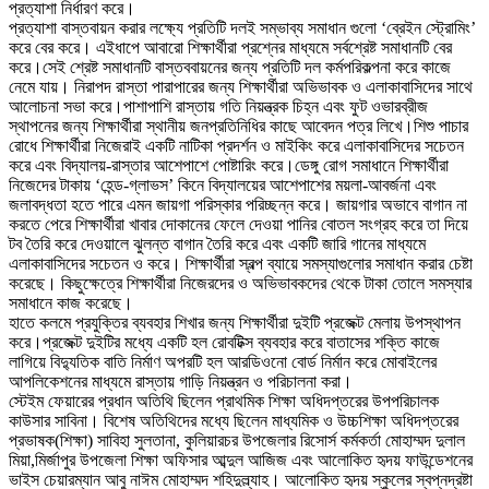
প্রত্যাশা নির্ধারণ করে।
প্রত্যাশা বাস্তবায়ন করার লক্ষ্যে প্রতিটি দলই সম্ভাব্য সমাধান গুলো ‘ব্রেইন স্ট্রোমিং’
করে বের করে। এইধাপে আবারো শিক্ষার্থীরা প্রশ্নের মাধ্যমে সর্বশ্রেষ্ট সমাধানটি বের
করে।সেই শ্রেষ্ট সমাধানটি বাস্তববায়নের জন্য প্রতিটি দল কর্মপরিকল্পনা করে কাজে
নেমে যায়। নিরাপদ রাস্তা পারাপারের জন্য শিক্ষার্থীরা অভিভাবক ও এলাকাবাসিদের সাথে
আলোচনা সভা করে।পাশাপাশি রাস্তায় গতি নিয়ন্ত্রক চিহ্ন এবং ফুট ওভারব্রীজ
স্থাপনের জন্য শিক্ষার্থীরা স্থানীয় জনপ্রতিনিধির কাছে আবেদন পত্র লিখে।শিশু পাচার
রোধে শিক্ষার্থীরা নিজেরাই একটি নাটিকা প্রদর্শন ও মাইকিং করে এলাকাবাসিদের সচেতন
করে এবং বিদ্যালয়-রাস্তার আশেপাশে পোষ্টারিং করে।ডেঙ্গু রোগ সমাধানে শিক্ষার্থীরা
নিজেদের টাকায় ‘হেন্ড-গ্লাভস’ কিনে বিদ্যালয়ের আশেপাশের ময়লা-আবর্জনা এবং
জলাবদ্ধতা হতে পারে এমন জায়গা পরিস্কার পরিচ্ছন্ন করে। জায়গার অভাবে বাগান না
করতে পেরে শিক্ষার্থীরা খাবার দোকানের ফেলে দেওয়া পানির বোতল সংগ্রহ করে তা দিয়ে
টব তৈরি করে দেওয়ালে ঝুলন্ত বাগান তৈরি করে এবং একটি জারি গানের মাধ্যমে
এলাকাবাসিদের সচেতন ও করে। শিক্ষার্থীরা স্বল্প ব্যায়ে সমস্যাগুলোর সমাধান করার চেষ্টা
করেছে। কিছুক্ষেত্রে শিক্ষার্থীরা নিজেরদের ও অভিভাবকদের থেকে টাকা তোলে সমস্যার
সমাধানে কাজ করেছে।
হাতে কলমে প্রযুক্তির ব্যবহার শিখার জন্য শিক্ষার্থীরা দুইটি প্রজেক্ট মেলায় উপস্থাপন
করে।প্রজেক্ট দুইটির মধ্যে একটি হল রোবটিক্স ব্যবহার করে বাতাসের শক্তি কাজে
লাগিয়ে বিদ্যুতিক বাতি নির্মাণ অপরটি হল আরডিওনো বোর্ড নির্মান করে মোবাইলের
আপলিকেশনের মাধ্যমে রাস্তায় গাড়ি নিয়ন্ত্রন ও পরিচালনা করা।
স্টেইম ফেয়ারের প্রধান অতিথি ছিলেন প্রাথমিক শিক্ষা অধিদপ্তরের উপপরিচালক
কাউসার সাবিনা। বিশেষ অতিথিদের মধ্যে ছিলেন মাধ্যমিক ও উচ্চশিক্ষা অধিদপ্তরের
প্রভাষক(শিক্ষা) সাবিহা সুলতানা, কুলিয়ারচর উপজেলার রিসোর্স কর্মকর্তা মোহাম্মদ দুলাল
মিয়া,মির্জাপুর উপজেলা শিক্ষা অফিসার আব্দুল আজিজ এবং আলোকিত হৃদয় ফাউন্ডেশনের
ভাইস চেয়ারম্যান আবু নাঈম মোহাম্মদ শহিদুল্ল্যাহ। আলোকিত হৃদয় স্কুলের স্বপ্নদ্রষ্টা