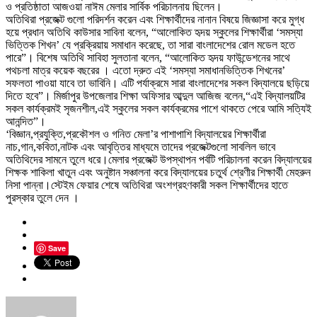
ও প্রতিষ্ঠাতা আজওয়া নাঈম মেলার সার্বিক পরিচালনায় ছিলেন।
অতিথিরা প্রজেক্ট গুলো পরিদর্শন করেন এবং শিক্ষার্থীদের নানান বিষয়ে জিজ্ঞাসা করে মুগ্ধ
হয়ে প্রধান অতিথি কাউসার সাবিনা বলেন, “আলোকিত হৃদয় স্কুলের শিক্ষার্থীরা ‘সমস্যা
ভিত্তিক শিখন’ যে প্রক্রিয়ায় সমাধান করেছে, তা সারা বাংলাদেশের রোল মডেল হতে
পারে”। বিশেষ অতিথি সাবিহা সুলতানা বলেন, “আলোকিত হৃদয় ফাউন্ডেশনের সাথে
পথচলা মাত্র কয়েক বছরের । এতো দ্রুত এই ‘সমস্যা সমাধানভিত্তিক শিখনের’
সফলতা পাওয়া যাবে তা ভাবিনি। এটি পর্যাক্রমে সারা বাংলাদেশের সকল বিদ্যালয়ে ছড়িয়ে
দিতে হবে”। মির্জাপুর উপজেলার শিক্ষা অফিসার আব্দুল আজিজ বলেন,“এই বিদ্যালয়টির
সকল কার্যক্রমই সৃজনশীল,এই স্কুলের সকল কার্যক্রমের পাশে থাকতে পেরে আমি সত্যিই
আনন্দিত”।
‘বিজ্ঞান,প্রযুক্তি,প্রকৌশল ও গনিত মেলা’র পাশাপাশি বিদ্যালয়ের শিক্ষার্থীরা
নাচ,গান,কবিতা,নাটক এবং আবৃত্তির মাধ্যমে তাদের প্রজেক্টগুলো সাবলিল ভাবে
অতিথিদের সামনে তুলে ধরে।মেলার প্রজেক্ট উপস্থাপন পর্বটি পরিচালনা করেন বিদ্যালয়ের
শিক্ষক শাকিলা খাতুন এবং অনুষ্টান সঞ্চালনা করে বিদ্যালয়ের চতুর্থ শ্রেণীর শিক্ষার্থী মেহরুন
নিসা পান্না।স্টেইম ফেয়ার শেষে অতিথিরা অংশগ্রহণকারী সকল শিক্ষার্থীদের হাতে
পুরস্কার তুলে দেন ।
Save