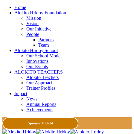
Home
Alokito Hridoy Foundation
Mission
Vision
Our Initiative
People
Partners
Team
Alokito Hridoy School
Our School Model
Innovations
Our Events
ALOKITO TEACHERS
Alokito Teachers
Our Approach
Trainer Profiles
Impact
News
Annual Reports
Achievements
Sponsor A Child