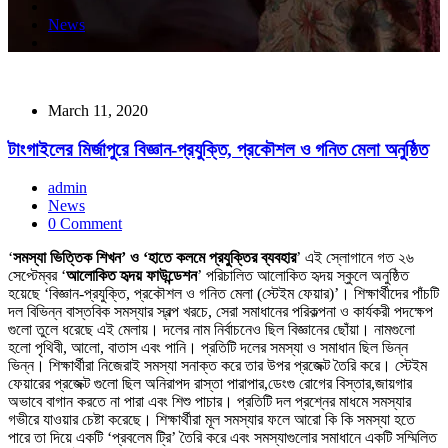
News
March 11, 2020
টাংগাইলের মির্জাপুরে বিজ্ঞান-প্রযুক্তি, প্রকৌশল ও গনিত মেলা অনুষ্ঠিত
admin
News
0 Comment
‘
সমস্যা ভিত্তিক শিখন’ ও ‘হাতে কলমে প্রযুক্তির ব্যবহার
’ এই স্লোগানে গত ২৬
সেপ্টেম্বর ‘
আলোকিত হৃদয় ফাউন্ডেশন
’ পরিচালিত আলোকিত হৃদয় স্কুলে অনুষ্ঠিত
হয়েছে ‘বিজ্ঞান-প্রযুক্তি, প্রকৌশল ও গনিত মেলা (স্টেইম ফেয়ার)’। শিক্ষার্থীদের পাঁচটি
দল বিভিন্ন বাস্তবিক সমস্যার স্বল্প খরচে, সেরা সমাধানের পরিকল্পনা ও কার্যকরী পদক্ষেপ
গুলো তুলে ধরেছে এই মেলায়। দলের নাম নির্বাচনেও ছিল বিজ্ঞানের ছোঁয়া। নামগুলো
হলো পৃথিবী, আলো, বাতাস এবং পানি। প্রতিটি দলের সমস্যা ও সমাধান ছিল ভিন্ন
ভিন্ন। শিক্ষার্থীরা নিজেরাই সমস্যা সনাক্ত করে তার উপর প্রজেক্ট তৈরি করে। স্টেইম
ফেয়ারের প্রজেক্ট গুলো ছিল অনিরাপদ রাস্তা পারাপার,ডেংগু রোগের বিস্তার,জায়গার
অভাবে বাগান করতে না পারা এবং শিশু পাচার। প্রতিটি দল প্রশ্নের মাধমে সমস্যার
গভীরে যাওয়ার চেষ্টা করেছে। শিক্ষার্থীরা মূল সমস্যার ফলে আরো কি কি সমস্যা হতে
পারে তা দিয়ে একটি ‘প্রবলেম ট্রি’ তৈরি করে এবং সমস্যাগুলোর সমাধানে একটি সম্মিলিত