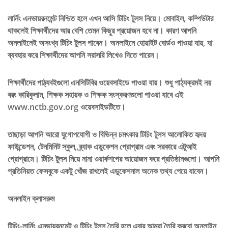
লার্নিং এনভায়রনমেন্ট নিশ্চিত হলে এখন আসি টিচিং টুলস নিয়ে। মোবাইল, কম্পিউটার
থাকলেই শিক্ষার্থীদের আর বেশি তেমন কিছুর প্রয়োজন হবে না। কারণ আপনি
অনলাইনেই অসংখ্য টিচিং টুলস পাবেন। অনলাইনে হোয়াইট বোর্ডও পাওয়া যায়, যা
ব্যবহার করে শিক্ষার্থীদের আপনি সরাসরি লিখেও দিতে পারেন।
শিক্ষার্থীদের পাঠ্যবইগুলো এনসিটিবির ওয়েবসাইডে পাওয়া যায়। শুধু পাঠ্যক্রমই নয়
বরং কারিকুলাম, শিক্ষক সহায়ক ও শিক্ষক সংস্করণগুলো পাওয়া যাবে এই
www.nctb.gov.org ওয়েবসাইডটিতে।
তাছাড়া আপনি আরো যুগোপযোগী ও বিভিন্ন চমৎকার টিচিং টুলস আলোকিত হৃদয়
ফাউন্ডেশন, টেনমিনিট স্কুল, ব্র্যাক এডুকেশন প্রোগ্রাম এবং সরকারে এটুআই
প্রোগ্রামে। টিচিং টুলস নিয়ে নানা ওয়ার্কশপের আয়োজন করে প্রতিষ্ঠানগুলো। আপনি
প্রতিনিয়ত ফেসবুকে একটু খোঁজ রাখলেই এডুকেশনাল অনেক তথ্য পেয়ে যাবেন।
অনলাইন ক্লাসরুম
টিচিং-লার্নিং এনভায়রনমেন্ট ও টিচিং টুলস তৈরি হলে এবার আমরা তৈরি করবো অনলাইন