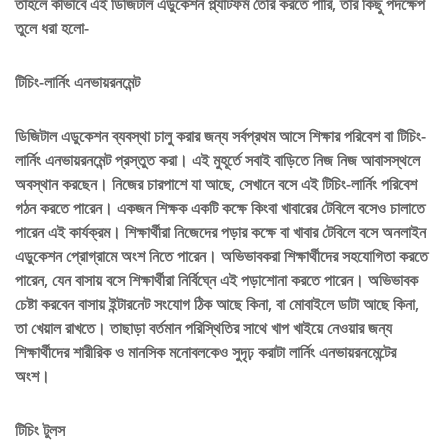
তাহলে কীভাবে এই ডিজিটাল এডুকেশন প্ল্যাটফর্ম তৈরি করতে পারি, তার কিছু পদক্ষেপ
তুলে ধরা হলো-
টিচিং-লার্নিং এনভায়রনমেন্ট
ডিজিটাল এডুকেশন ব্যবস্থা চালু করার জন্য সর্বপ্রথম আসে শিক্ষার পরিবেশ বা টিচিং-
লার্নিং এনভায়রনমেন্ট প্রস্তুত করা। এই মুহূর্তে সবাই বাড়িতে নিজ নিজ আবাসস্থলে
অবস্থান করছেন। নিজের চারপাশে যা আছে, সেখানে বসে এই টিচিং-লার্নিং পরিবেশ
গঠন করতে পারেন। একজন শিক্ষক একটি কক্ষে কিংবা খাবারের টেবিলে বসেও চালাতে
পারেন এই কার্যক্রম। শিক্ষার্থীরা নিজেদের পড়ার কক্ষে বা খাবার টেবিলে বসে অনলাইন
এডুকেশন প্রোগ্রামে অংশ নিতে পারেন। অভিভাবকরা শিক্ষার্থীদের সহযোগিতা করতে
পারেন, যেন বাসায় বসে শিক্ষার্থীরা নির্বিঘ্নে এই পড়াশোনা করতে পারেন। অভিভাবক
চেষ্টা করবেন বাসায় ইন্টারনেট সংযোগ ঠিক আছে কিনা, বা মোবাইলে ডাটা আছে কিনা,
তা খেয়াল রাখতে। তাছাড়া বর্তমান পরিস্থিতির সাথে খাপ খাইয়ে নেওয়ার জন্য
শিক্ষার্থীদের শারীরিক ও মানসিক মনোবলকেও সুদৃঢ় করাটা লার্নিং এনভায়রনমেন্টের
অংশ।
টিচিং টুলস